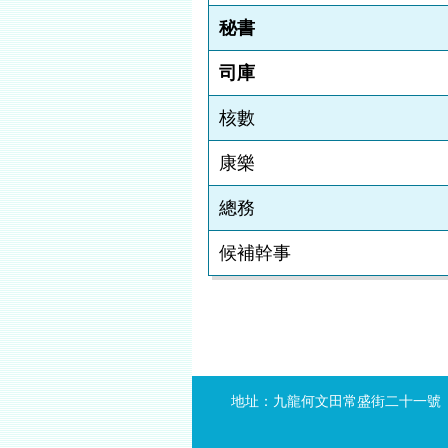
秘書
司庫
核數
康樂
總務
候補幹事
地址：九龍何文田常盛街二十一號 | 電話：271