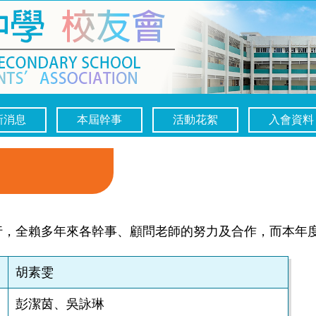
新消息
本屆幹事
活動花絮
入會資料
行，全賴多年來各幹事、顧問老師的努力及合作，而本年
胡素雯
彭潔茵、吳詠琳