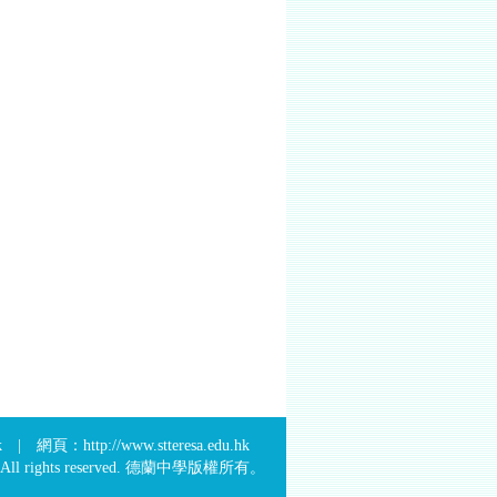
頁：http://www.stteresa.edu.hk
011. All rights reserved. 德蘭中學版權所有。