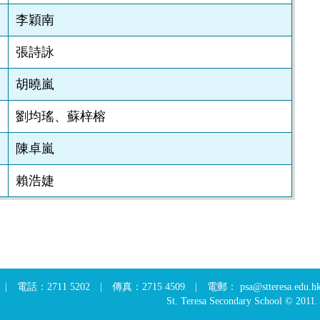
李穎南
張詩詠
胡曉嵐
劉均瑤、蘇梓榕
陳卓嵐
賴浩婕
1 5202 | 傳真：2715 4509 | 電郵： psa@stteresa.edu.hk | 網
St. Teresa Secondary School © 2