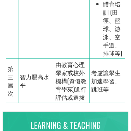
體育培
訓 (田
徑、籃
球、游
泳、空
手道、
排球等)
由教育心理
第
學家或校外
考慮讓學生
三
智力屬高水
機構(資優教
加速學習、
層
平
育學苑)進行
跳班等
次
評估或選拔
LEARNING & TEACHING