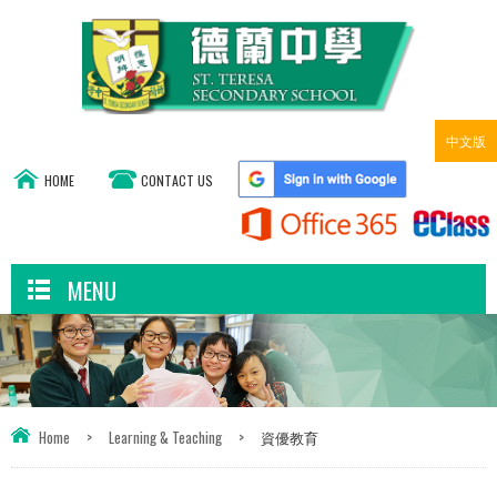
中文版
HOME
CONTACT US
MENU
Home
>
Learning & Teaching
>
資優教育