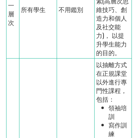
素(高層次思
一
所有學生
不用鑑別
維技巧、創
層
造力和個人
次
及社交能
力)， 以提
升學生能力
的目的。
以抽離方式
在正規課堂
以外進行專
門性課程，
包括：
領袖培
訓
寫作訓
練