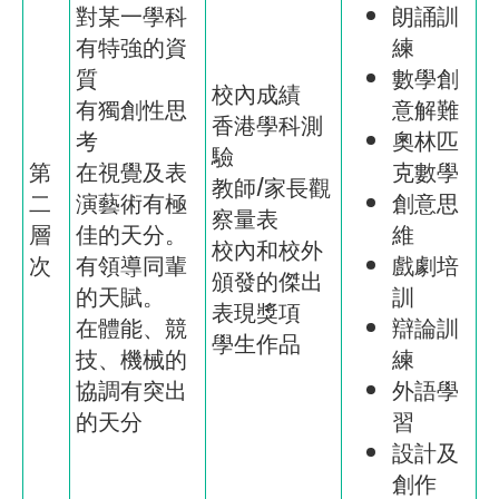
對某一學科
朗誦訓
有特強的資
練
質
數學創
校內成績
有獨創性思
意解難
香港學科測
考
奧林匹
驗
第
在視覺及表
克數學
教師/家長觀
二
演藝術有極
創意思
察量表
層
佳的天分。
維
校內和校外
次
有領導同輩
戲劇培
頒發的傑出
的天賦。
訓
表現獎項
在體能、競
辯論訓
學生作品
技、機械的
練
協調有突出
外語學
的天分
習
設計及
創作