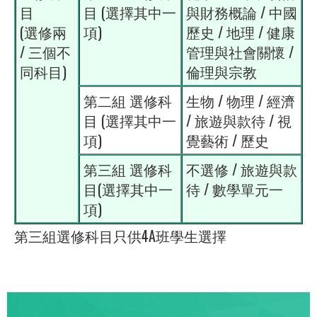
目
目 (選擇其中一
與財務概論 / 中國
(選修兩
項)
歷史 / 地理 / 健康
/ 三個不
管理與社會關懷 /
同科目)
倫理與宗教
第二組 選修科
生物 / 物理 / 經濟
目 (選擇其中一
/ 旅遊與款待 / 視
項)
覺藝術 / 歷史
第三組 選修科
不選修 / 旅遊與款
目(選擇其中一
待 / 數學單元一
項)
第三組選修科目只供4A班學生選擇