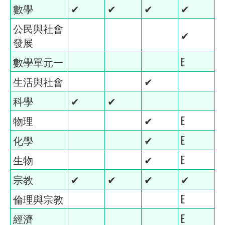
數學
✔
✔
✔
✔
公民與社會
✔
發展
數學單元一
E
生活與社會
✔
科學
✔
✔
物理
✔
E
化學
✔
E
生物
✔
E
宗教
✔
✔
✔
✔
倫理與宗教
E
經濟
E