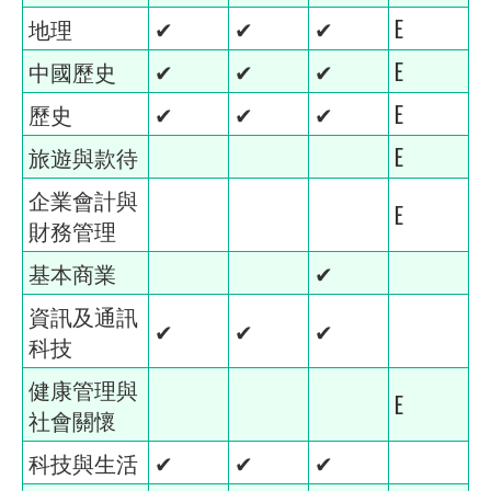
地理
✔
✔
✔
E
中國歷史
✔
✔
✔
E
歷史
✔
✔
✔
E
旅遊與款待
E
企業會計與
E
財務管理
基本商業
✔
資訊及通訊
✔
✔
✔
科技
健康管理與
E
社會關懷
科技與生活
✔
✔
✔