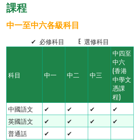
課程
中一至中六各級科目
✔ 必修科目 E 選修科目
中四至
中六
(香港
科目
中一
中二
中三
中學文
憑課
程)
中國語文
✔
✔
✔
✔
英國語文
✔
✔
✔
✔
普通話
✔
✔