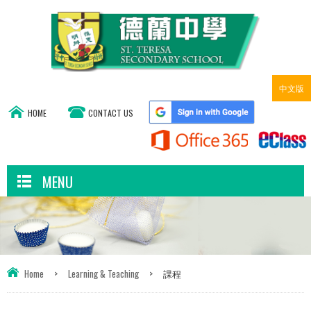
中文版
HOME
CONTACT US
MENU
Home
>
Learning & Teaching
>
課程