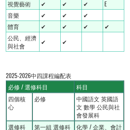
視覺藝術
✔
✔
✔
E
音樂
✔
✔
✔
體育
✔
✔
✔
✔
公民、經濟
✔
✔
與社會
2025-2026中四課程編配表
必修 / 選修科目
科目
四個核
必修
中國語文 英國語
心
文 數學 公民與社
會發展科
選修科
第一組 選修科
化學 / 企業、會計