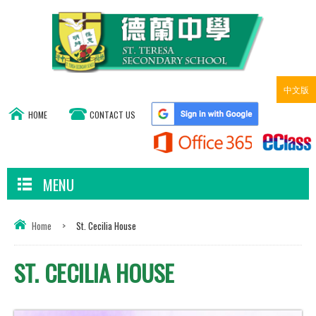
中文版
HOME
CONTACT US
MENU
Home
>
St. Cecilia House
ST. CECILIA HOUSE