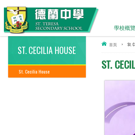
學校概
首頁
>
St. C
ST. CECILIA HOUSE
ST. CECI
St. Cecilia House