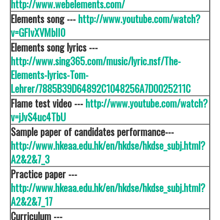
http://www.webelements.com/
Elements song ---
http://www.youtube.com/watch?
v=GFIvXVMbII0
Elements song lyrics ---
http://www.sing365.com/music/lyric.nsf/The-
Elements-lyrics-Tom-
Lehrer/7885B39D64892C1048256A7D0025211C
Flame test video ---
http://www.youtube.com/watch?
v=jJvS4uc4TbU
Sample paper of candidates performance---
http://www.hkeaa.edu.hk/en/hkdse/hkdse_subj.html?
A2&2&7_3
Practice paper ---
http://www.hkeaa.edu.hk/en/hkdse/hkdse_subj.html?
A2&2&7_17
Curriculum ---