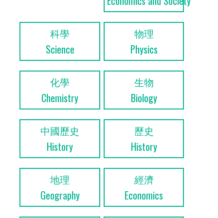
Economics and Society
科學
物理
Science
Physics
化學
生物
Chemistry
Biology
中國歷史
歷史
History
History
地理
經濟
Geography
Economics