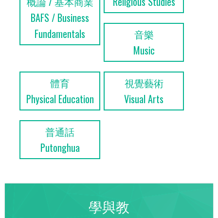
概論 / 基本商業
Religious Studies
BAFS / Business
Fundamentals
音樂
Music
體育
視覺藝術
Physical Education
Visual Arts
普通話
Putonghua
學與教