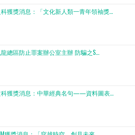
科獲獎消息：「文化新人類一青年領袖獎...
龍總區防止罪案辦公室主辦 防騙之S...
科獲獎消息：中華經典名句——資料圖表...
EAM獲獎消息：「穿越時空．創見未來...