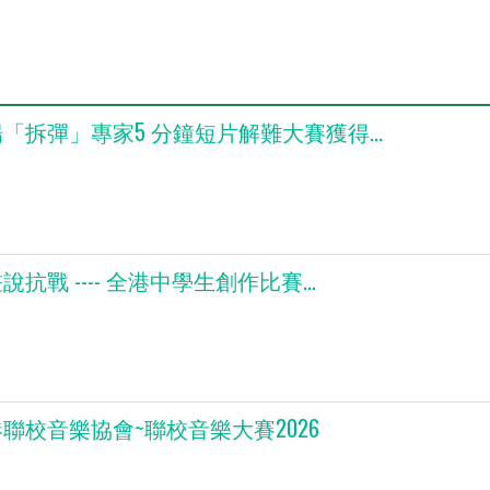
「拆彈」專家5 分鐘短片解難大賽獲得...
說抗戰 ---- 全港中學生創作比賽...
聯校音樂協會~聯校音樂大賽2026