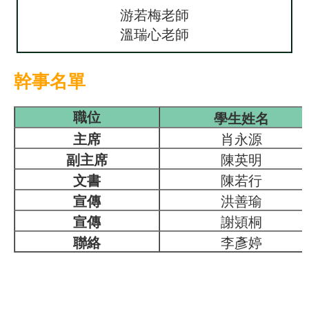
游若梅老師
溫瑞心老師
幹事名單
學生姓名
職位
主席
肖永源
副主席
陳英明
文書
陳若行
宣傳
洪善瑜
宣傳
謝熲桐
聯絡
李彥婷