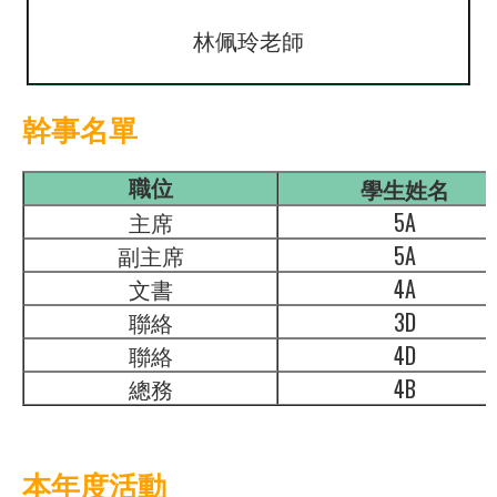
林佩玲老師
幹事名單
學生姓名
職位
主席
5A
副主席
5A
文書
4A
聯絡
3D
聯絡
4D
總務
4B
本年度活動