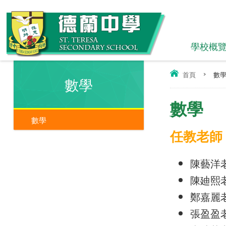
學校概
首頁
>
數
數學
數學
數學
任教老師
陳藝洋
陳廸熙
鄭嘉麗
張盈盈