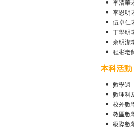
李清華
李恩明
伍卓仁
丁學明
余明潔
程彬老
本科活動
數學週
數理科
校外數
教區數
級際數