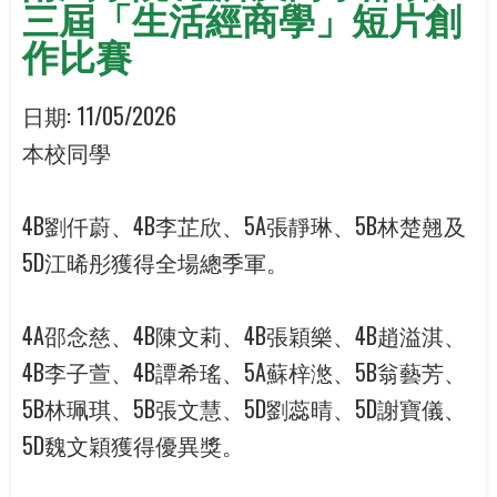
三屆「生活經商學」短片創
作比賽
日期:
11/05/2026
本校同學
4B劉仟蔚、4B李芷欣、5A張靜琳、5B林楚翹及
5D江晞彤獲得全場總季軍。
4A邵念慈、4B陳文莉、4B張穎樂、4B趙溢淇、
4B李子萱、4B譚希瑤、5A蘇梓滺、5B翁藝芳、
5B林珮琪、5B張文慧、5D劉蕊晴、5D謝寶儀、
5D魏文穎獲得優異獎。