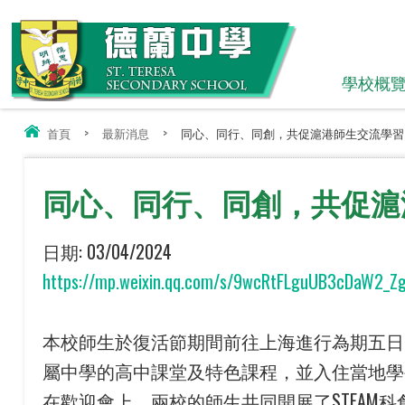
學校概
首頁
>
最新消息
>
同心、同行、同創，共促滬港師生交流學習
同心、同行、同創，共促滬
日期:
03/04/2024
https://mp.weixin.qq.com/s/9wcRtFLguUB3cDaW2_Z
本校師生於復活節期間前往上海進行為期五日
屬中學的高中課堂及特色課程，並入住當地學
在歡迎會上，兩校的師生共同開展了STEA