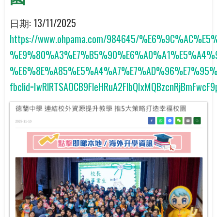
日期:
13/11/2025
https://www.ohpama.com/984645/%E6%9C%
%E9%80%A3%E7%B5%90%E6%A0%A1%E5%A4%
%E6%8E%A85%E5%A4%A7%E7%AD%96%E7%95%
fbclid=IwRlRTSAOCB9FleHRuA2FlbQIxMQBzcnRjBmFwcF