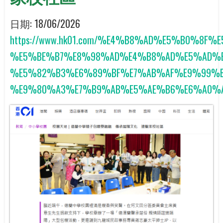
日期:
18/06/2026
https://www.hk01.com/%E4%B8%AD%E5%B0%
%E5%BE%B7%E8%98%AD%E4%B8%AD%E5%AD%
%E5%82%B3%E6%89%BF%E7%AB%AF%E9%99%B
%E9%80%A3%E7%B9%AB%E5%AE%B6%E6%A0%