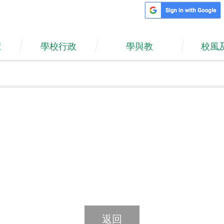
覽
學校行政
學與教
校風
返回