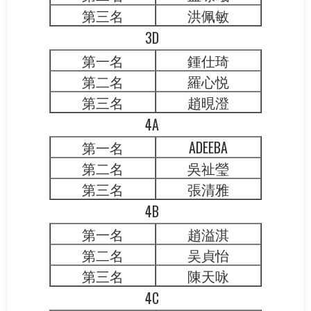
第三名
洪佩敏
3D
第一名
鍾仕琦
第二名
羅心悦
第三名
趙晛澄
4A
第一名
ADEEBA
第二名
吳祉瑩
第三名
張清雅
4B
第一名
趙溢淇
第二名
吴貞怡
第三名
陳天咏
4C