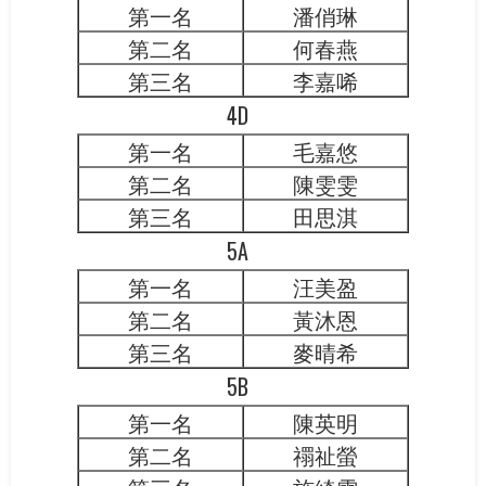
第一名
潘俏琳
第二名
何春燕
第三名
李嘉唏
4D
第一名
毛嘉悠
第二名
陳雯雯
第三名
田思淇
5A
第一名
汪美盈
第二名
黃沐恩
第三名
麥晴希
5B
第一名
陳英明
第二名
禤祉螢