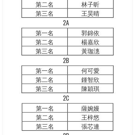
第二名
林子昕
第三名
王昊晴
2A
第一名
郭錦依
第二名
楊嘉欣
第三名
黃珈潓
2B
第一名
何可愛
第二名
鍾智欣
第三名
陳穎琪
2C
第一名
薩婉嫚
第二名
王梓悠
第三名
張芯連