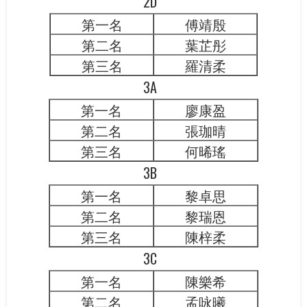
2D
第一名
傅靖殷
第二名
葉芷彤
第三名
羅清柔
3A
第一名
廖康盈
第二名
張珈晴
第三名
何晞瑤
3B
第一名
黎卓思
第二名
黎瑞恩
第三名
陳梓柔
3C
第一名
陳樂希
第二名
孟咏曦