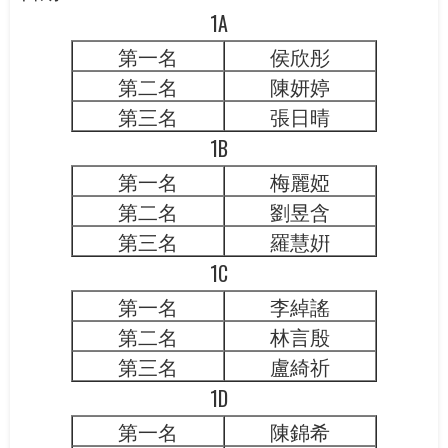
1A
第一名
侯欣彤
第二名
陳妍婷
第三名
張日晴
1B
第一名
梅麗婭
第二名
劉昱含
第三名
羅慧姸
1C
第一名
李綽謠
第二名
林言殷
第三名
盧綺祈
1D
第一名
陳錦希