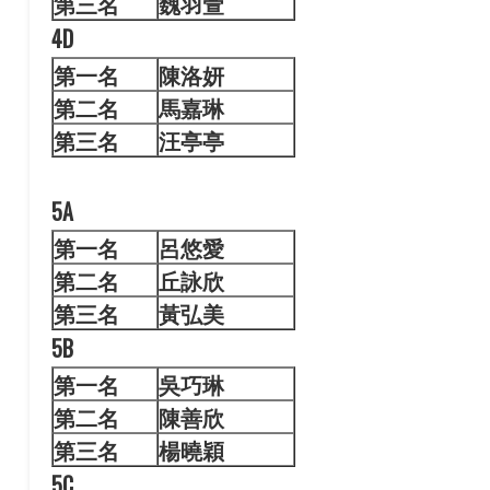
第三名
魏羽萱
4D
第一名
陳洛
妍
第二名
馬嘉琳
第三名
汪亭亭
5A
第一名
呂悠
愛
第二名
丘詠欣
第三名
黃弘美
5B
第一名
吳巧
琳
第二名
陳善欣
第三名
楊曉穎
5C