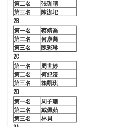
第二名
張珈晴
第三名
陳泇圯
2B
第一名
蔡靖
喬
第二名
何康蕎
第三名
陳彩琳
2C
第一名
周世
婷
第二名
何紀澄
第三名
賴凱琪
2D
第一名
周子
珊
第二名
戴佩茹
第三名
林貝