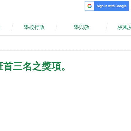
覽
學校行政
學與教
校風
。
班首三名之獎項。