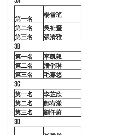
3A
楊雪
瑤
第一名
第二名
吳祉瑩
第三名
張清雅
3B
第一名
李凱
翹
第二名
潘俏琳
第三名
毛嘉悠
3C
第一名
李芷
欣
第二名
鄺宥澂
第三名
劉仟蔚
3D