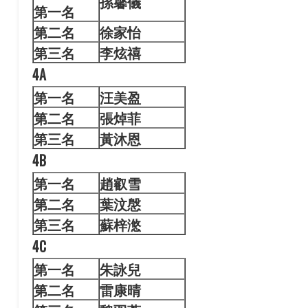
孫馨
儀
第一名
第二名
徐家怡
第三名
李炫禧
4A
第一名
汪美
盈
第二名
張焯菲
第三名
黃沐恩
4B
第一名
趙叡
雪
第二名
葉汶慇
第三名
蘇梓滺
4C
第一名
朱詠
兒
第二名
雷康晴