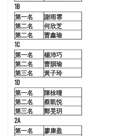
1B
第一名
謝雨
霏
第二名
何欣芝
第二名
曹鑫瑜
1C
第一名
楊沛
巧
第二名
曹韻瑜
第三名
黃子玲
1D
第一名
陳栐
曈
第二名
蔡凱悦
第三名
鄭旻玥
2A
第一名
廖康
盈