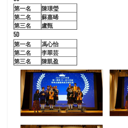
第一名
陳璟
瑩
第二名
蘇嘉晞
第三名
盧甄
5D
第一名
馮心
怡
第二名
李翠芸
第三名
陳凱盈