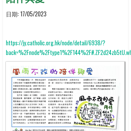
日期:
17/05/2023
https://jy.catholic.org.hk/node/detail/6938/?
back=%2Fnode%2Ftype1%2F144%2F#.ZF2d24zb5tU.wh