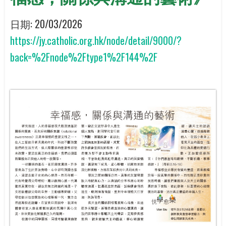
日期:
20/03/2026
https://jy.catholic.org.hk/node/detail/9000/?
back=%2Fnode%2Ftype1%2F144%2F