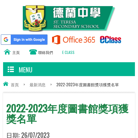
主頁
聯絡我們
E CLASS
MENU
首頁
>
最新消息
>
2022-2023年度圖書館獎項獲獎名單
2022-2023年度圖書館獎項獲
獎名單
日期:
26/07/2023