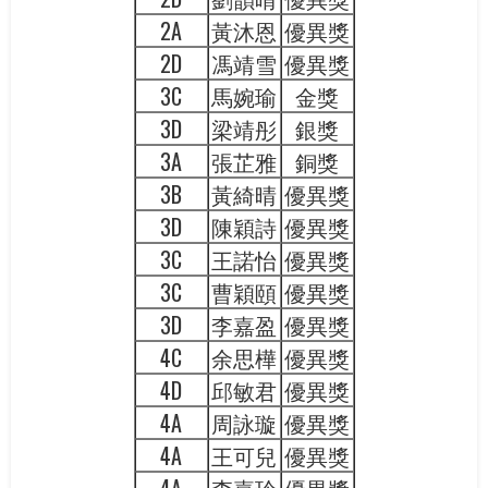
2A
黃沐恩
優異獎
2D
馮靖雪
優異獎
3C
馬婉瑜
金獎
3D
梁靖彤
銀獎
3A
張芷雅
銅獎
3B
黃綺晴
優異獎
3D
陳穎詩
優異獎
3C
王諾怡
優異獎
3C
曹穎頤
優異獎
3D
李嘉盈
優異獎
4C
余思樺
優異獎
4D
邱敏君
優異獎
4A
周詠璇
優異獎
4A
王可兒
優異獎
4A
李嘉玲
優異獎