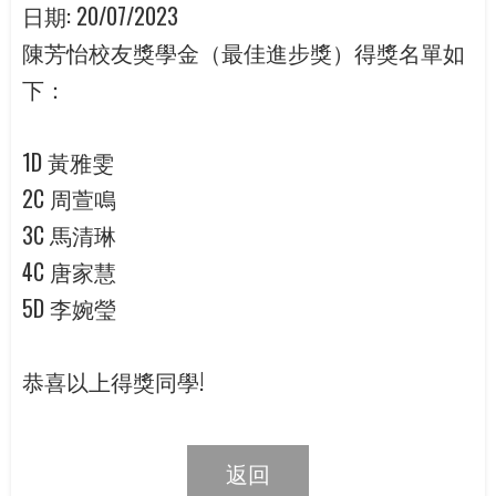
日期:
20/07/2023
陳芳怡校友獎學金（最佳進步獎）得獎名單如
下：
1D 黃雅雯
2C 周萱鳴
3C 馬清琳
4C 唐家慧
5D 李婉瑩
恭喜以上得獎同學!
返回