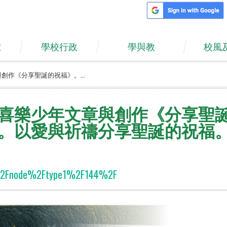
覽
學校行政
學與教
校風
章與創作《分享聖誕的祝福》。...
師公教報喜樂少年文章與創作《分享
。以愛與祈禱分享聖誕的祝福
ack=%2Fnode%2Ftype1%2F144%2F