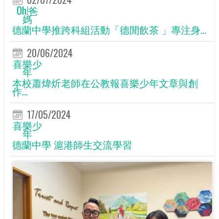
Oh!爸
媽
德蘭中學推跨科組活動「德閒飲茶 」專注身...
20/06/2024
喜樂少
年
本校蕭煒炘老師在公教報喜樂少年文章與創
作...
17/05/2024
喜樂少
年
德蘭中學 滬港師生交流學習