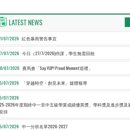
LATEST NEWS
1/07/2026
紅色暴雨警告事宜
7/07/2026
今日（27/7/2026)停課，學生無需回校
0/07/2026
賽馬會「Say YUP! Proud Moment巡禮」
5/07/2026
「穿越時空・創見未來」媒體報導
5/07/2026
025-2026年度期終中一至中五級學業成績優異獎、學科獎及進步獎及
安排
5/07/2026
中一分班名單2026-2027