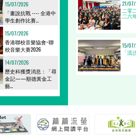
21/07
15/07/2026
二零
「畫說抗戰 ---- 全港中
二六
學生創作比賽...
15/07/2026
香港聯校音樂協會~聯
15/07
校音樂大賽2026
「流
14/07/2026
歷史科獲獎消息：「尋
金記——順德黃金工
藝...