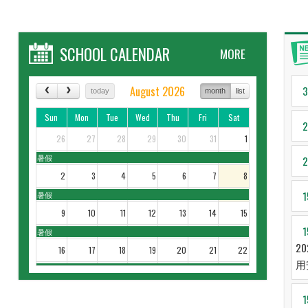
SCHOOL CALENDAR
MORE
August 2026
3
today
month
list
Sun
Mon
Tue
Wed
Thu
Fri
Sat
2
26
27
28
29
30
31
1
暑假
2
2
3
4
5
6
7
8
1
暑假
9
10
11
12
13
14
15
1
暑假
2
16
17
18
19
20
21
22
用
暑假
23
24
25
26
27
28
29
1
暑假