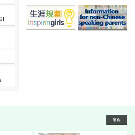
龍城】
誼
更多