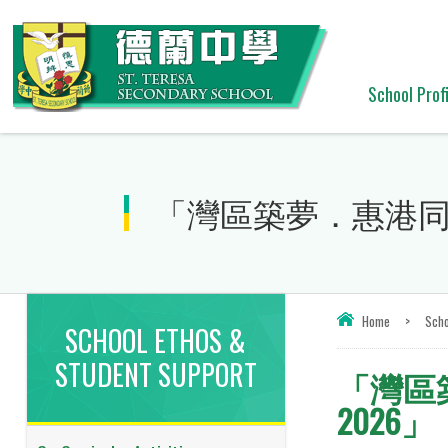
School Profi
「灣區築夢．惠港同
Home
>
Scho
SCHOOL ETHOS &
STUDENT SUPPORT
「灣區
2026」