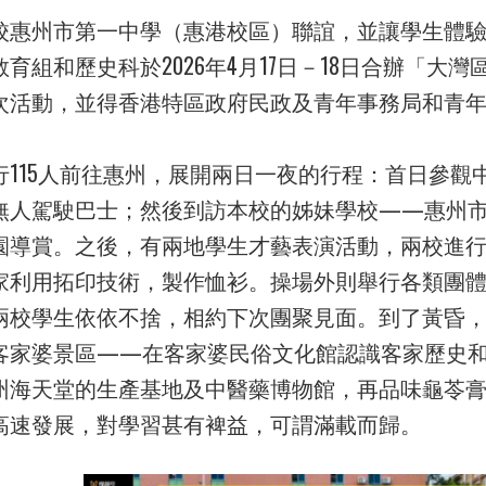
校惠州市第一中學（惠港校區）聯誼，並讓學生體
育組和歷史科於2026年4月17日－18日合辦「大灣
次活動，並得香港特區政府民政及青年事務局和青
行115人前往惠州，展開兩日一夜的行程：首日參
無人駕駛巴士；然後到訪本校的姊妹學校——惠州
園導賞。之後，有兩地學生才藝表演活動，兩校進
家利用拓印技術，製作恤衫。操場外則舉行各類團
兩校學生依依不捨，相約下次團聚見面。到了黃昏
客家婆景區——在客家婆民俗文化館認識客家歷史
州海天堂的生產基地及中醫藥博物館，再品味龜苓
高速發展，對學習甚有裨益，可謂滿載而歸。