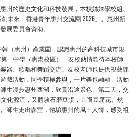
驗惠州的歷史文化和科技發展，本校姊妹學校組、
區創未來：香港青年惠州交流團 2026」。惠州新
年發展委員會資助。
觀中韓（惠州）產業園，認識惠州的高科技城市規
市第一中學（惠港校區）。友校熱情款待本校師
行樂器、歌唱和舞蹈交流。友校老師也提供視藝課
體遊戲活動，同學積極參與，一片樂也融融。活動
，師生漫步惠州西湖，欣賞沿途景色。第二天，交
和文化源流，又體驗石磨豆漿，品嚐豆腐花。然
膏。師生走出課室，體驗惠州的風土人情，感受祖