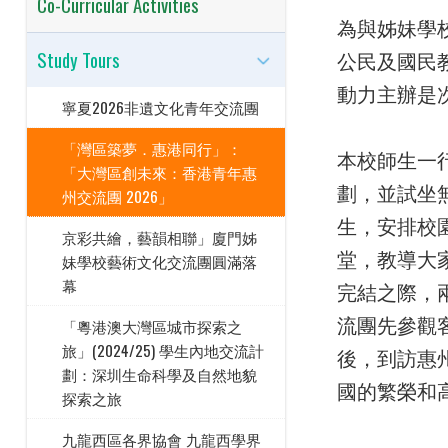
Co-Curricular Activities
為與姊妹學
公民及國民教
Study Tours
動力主辦是
寧夏2026非遺文化青年交流團
「灣區築夢．惠港同行」：
本校師生一
「大灣區創未來：香港青年惠
劃，並試坐
州交流團 2026」
生，安排校
京彩共繪，藝韻相聯」廈門姊
堂，教導大
妹學校藝術文化交流團圓滿落
幕
完結之際，
流團先參觀
「粵港澳大灣區城市探索之
旅」(2024/25) 學生內地交流計
後，到訪惠
劃：深圳生命科學及自然地貌
國的繁榮和
探索之旅
九龍西區各界協會 九龍西學界