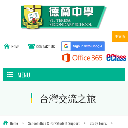
中文版
HOME
CONTACT US
MENU
台灣交流之旅
Home
>
School Ethos & <br>Student Support
>
Study Tours
>