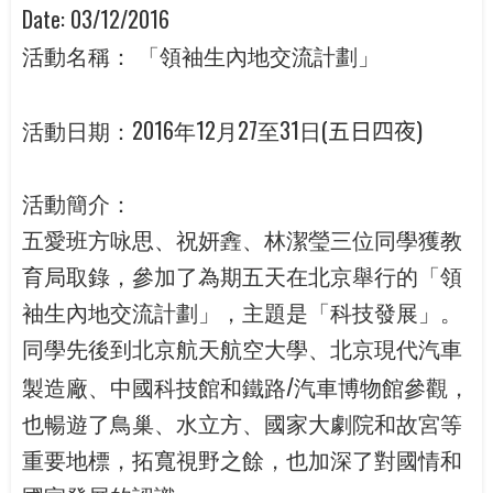
Date:
03/12/2016
「領袖生內地交流計劃」
活動名稱：
2016
12
27
31
(
)
活動日期：
年
月
至
日
五日四夜
活動簡介：
五愛班方咏思、祝妍錱、林潔瑩三位同學獲教
育局取錄，參加了為期五天在北京舉行的「領
袖生內地交流計劃」，主題是「科技發展」。
同學先後到北京航天航空大學、北京現代汽車
/
製造廠、中國科技館和鐵路
汽車博物館參觀，
也暢遊了鳥巢、水立方、國家大劇院和故宮等
重要地標，拓寬視野之餘，也加深了對國情和