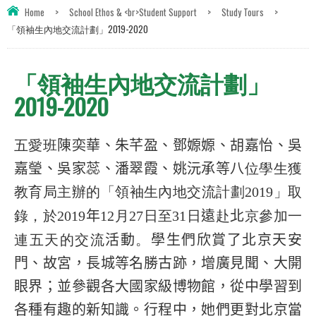
Home
>
School Ethos & <br>Student Support
>
Study Tours
>
「領袖生內地交流計劃」2019-2020
「領袖生內地交流計劃」
2019-2020
五愛班
陳奕華、朱芊盈、鄧嫄嫄、胡嘉怡、吳
嘉瑩、吳家蕊、潘翠霞、姚沅承等八
位學生獲
教育局主辦的「領袖生內地交流計劃
」取
201
9
錄，於
年
月
日至
日
遠
赴
北
京參加一
2019
12
27
31
連五天的交流
活動
。
學生們欣賞了北京天安
門、故宮，長城等名勝古跡，增廣見聞、大開
眼界；並參觀各大國家級博物館，從中學習到
各種有趣的新知識。行程中，她們更對北京當