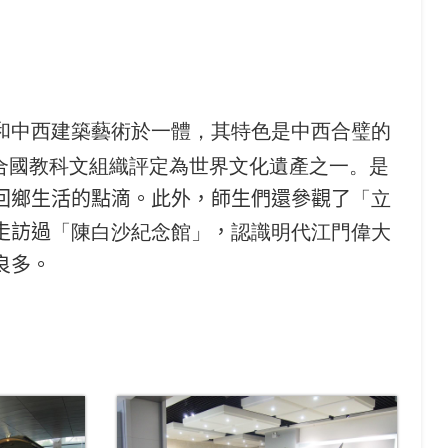
和中西建築藝術於一體，其特色是中西合璧的
合國教科文組織評定為世界文化遺產之一。是
回鄉生活的點滴。此外，師生們還參觀了
「立
走訪過
「陳白沙紀念館」
，
認識明代江門偉大
良多。