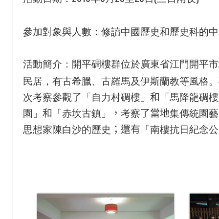
參加對象與人數：修讀中國歷史和歷史科的中
活動簡介：開平碉樓群位於廣東省江門開平市
民居，有古希臘、古羅馬及伊斯蘭教等風格。
次考察參觀
了
「自力村碉樓」
和
「馬降龍碉樓
園」
和
「赤坎古鎮」
，
考察
了當地
集傳統園藝
思想家陳白沙的歷史
；還有
「南樓抗日紀念公