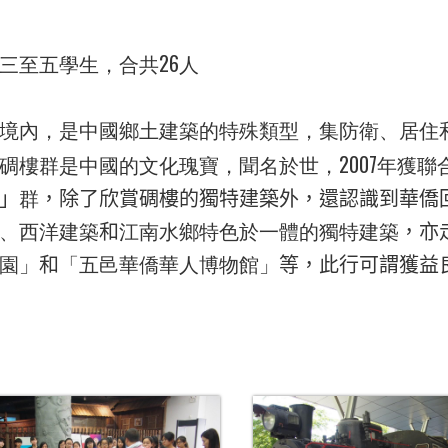
26
三至五學生，合共
人
境內，是中國鄉土建築的特殊類型，集防衛、居住
2007
碉樓群是中國的文化瑰寶，聞名於世，
年獲聯
」
群
，除了欣賞碉樓的獨特建築外，還認識到華僑
、西洋建築
和
江南水鄉特色於一體的獨特建築
，亦
園」
和
「五邑華僑華人博物館」
等，此行可謂獲益