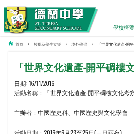
學校概
首頁
>
校風及學生支援
>
境外學習
>
「世界文化遺產-開
「世界文化遺產-開平碉樓
日期:
16/11/2016
活動名稱：「世界文化遺產
-
開平碉樓文化考
主辦者：中國歷史科、中國歷史與文化學會
2016
6
23
25
(
)
活動日期：
年
月
至
日
三日兩夜